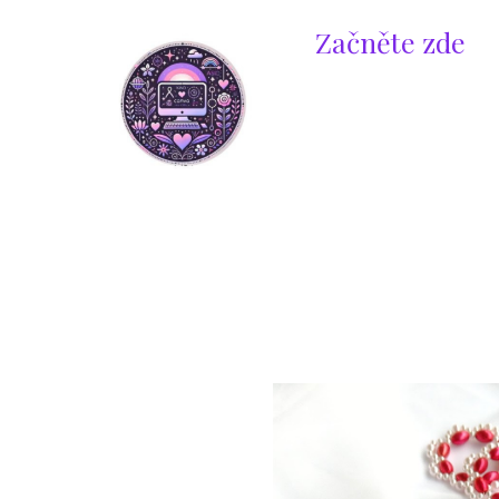
Přeskočit
Začněte zde
na
obsah