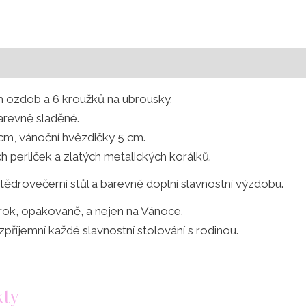
h ozdob a 6 kroužků na ubrousky.
barevně sladěné.
cm, vánoční hvězdičky 5 cm.
 perliček a zlatých metalických korálků.
tědrovečerní stůl a barevně doplní slavnostní výzdobu.
rok, opakovaně, a nejen na Vánoce.
říjemní každé slavnostní stolování s rodinou.
kty