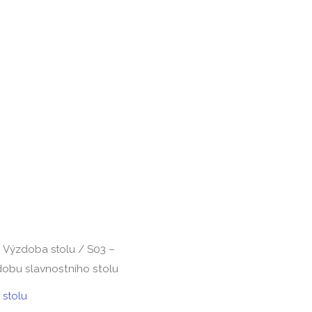
/
/ S03 –
Výzdoba stolu
dobu slavnostního stolu
stolu