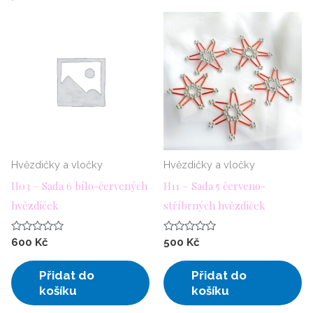
Hvězdičky a vločky
Hvězdičky a vločky
H03 – Sada 6 bílo-červených
H11 – Sada 5 červeno-
hvězdiček
stříbrných hvězdiček
Hodnocení
Hodnocení
600
Kč
500
Kč
0
0
z
z
5
5
Přidat do
Přidat do
košíku
košíku