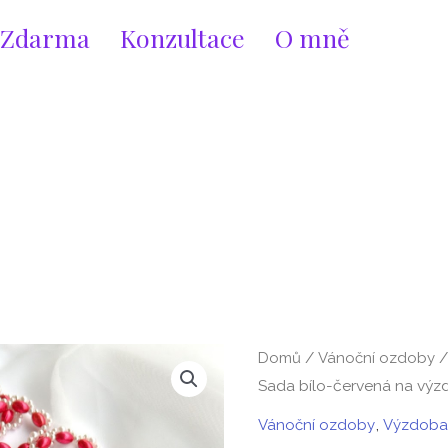
Zdarma
Konzultace
O mně
S03
/
Domů
Vánoční ozdoby
-
Sada bílo-červená na výz
Sada
,
Vánoční ozdoby
Výzdoba 
bílo-