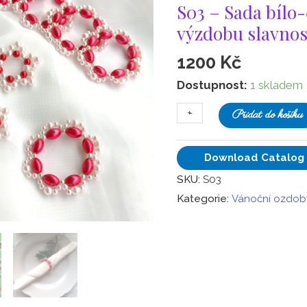
S03 – Sada bílo
červená
výzdobu slavnos
na
výzdobu
1200
Kč
slavnostního
Dostupnost:
1 skladem
stolu
množství
+
-
Přidat do košíku
Download Catalog
SKU:
S03
Kategorie:
Vánoční ozdob