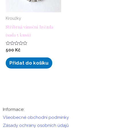
Kroužky
Stříbrná vánoční hvězda
(sada 5 kusů)
Hodnocení
500
Kč
0
z
5
Přidat do košíku
Informace:
Všeobecné obchodní podmínky
Zásady ochrany osobních údajů