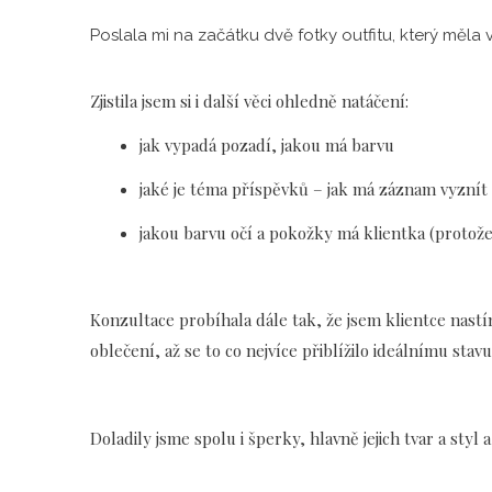
Poslala mi na začátku dvě fotky outfitu, který měla v
Zjistila jsem si i další věci ohledně natáčení:
jak vypadá pozadí, jakou má barvu
jaké je téma příspěvků – jak má záznam vyznít
jakou barvu očí a pokožky má klientka (protož
Konzultace probíhala dále tak, že jsem klientce nastín
oblečení, až se to co nejvíce přiblížilo ideálnímu stavu
Doladily jsme spolu i šperky, hlavně jejich tvar a styl 