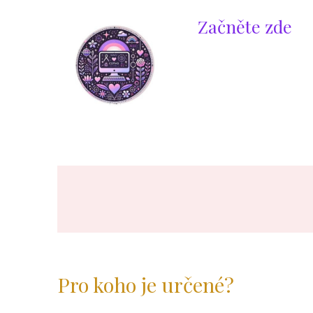
Přeskočit
Začněte zde
na
obsah
Pro koho je určené?