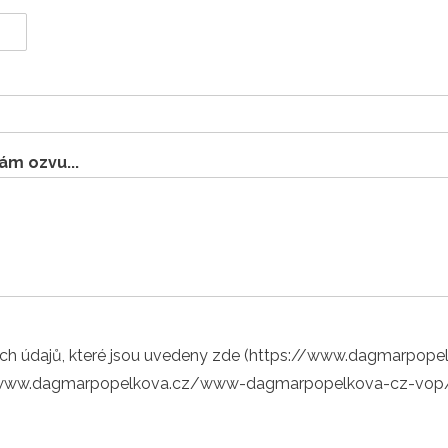
ám ozvu...
ích údajů, které jsou uvedeny zde (https://www.dagmarpo
www.dagmarpopelkova.cz/www-dagmarpopelkova-cz-vop/)a 