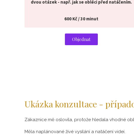
dvou otázek - např. jak se obléci před natáčením.
600 Kč / 30 minut
Objednat
Ukázka konzultace - případ
Zákaznice mě oslovila, protože hledala vhodné obl
Měla naplánované živé vysílání a natáčení videí.