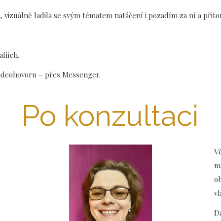
 vizuálně ladila se svým tématem natáčení i pozadím za ní a přito
fiích.
videohovoru – přes Messenger.
Po konzultaci
Vě
má
o
vl
D