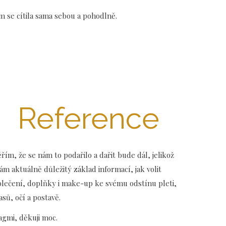
m se cítila sama sebou a pohodlně.
Reference
řím, že se nám to podařilo a dařit bude dál, jelikož
m aktuálně důležitý základ informací, jak volit
blečení, doplňky i make-up ke svému odstínu pleti,
asů, očí a postavě.
agmi, děkuji moc.