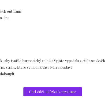
ejich outfitům
on-linu
, aby tvořilo harmonický celek a Vy jste vypadala a cítila se skvěl
 střihy, které se hodí k Vaší tváři a postavě
 dokoupit
Chci vidět ukázku konzultace