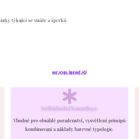
ázky týkající se vizáže a šperků.
NEJOBLÍBENĚJŠÍ
Individuální konzultace
Vhodné pro obsáhlé poradenství, vysvětlení principů
kombinovaní a základy barevné typologie.