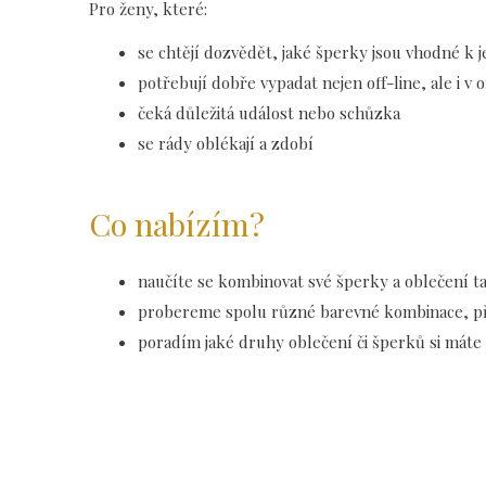
Pro ženy, které:
se chtějí dozvědět, jaké šperky jsou vhodné k j
potřebují dobře vypadat nejen off-line, ale i v 
čeká důležitá událost nebo schůzka
se rády oblékají a zdobí
Co nabízím?
naučíte se kombinovat své šperky a oblečení tak
probereme spolu různé barevné kombinace, příp.
poradím jaké druhy oblečení či šperků si máte