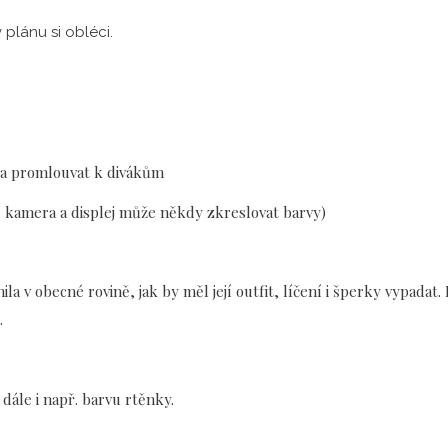
 plánu si obléci.
 a promlouvat k divákům
e kamera a displej může někdy zkreslovat barvy)
ila v obecné rovině, jak by měl její outfit, líčení i šperky vypada
.
a dále i např. barvu rtěnky.